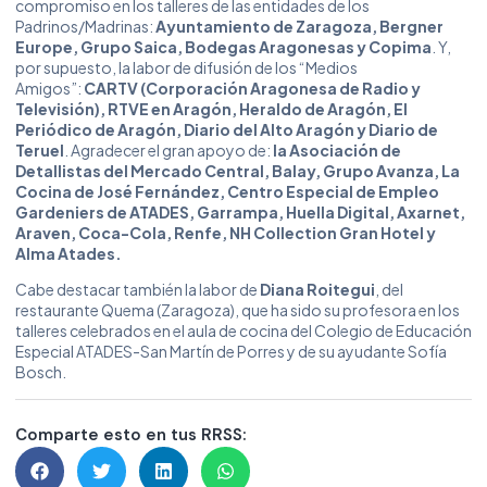
compromiso en los talleres de las entidades de los
Padrinos/Madrinas:
Ayuntamiento de Zaragoza, Bergner
Europe, Grupo Saica, Bodegas Aragonesas y Copima
. Y,
por supuesto, la labor de difusión de los “Medios
Amigos”:
CARTV (Corporación Aragonesa de Radio y
Televisión), RTVE en Aragón, Heraldo de Aragón, El
Periódico de Aragón, Diario del Alto Aragón y Diario de
Teruel
. Agradecer el gran apoyo de:
la Asociación de
Detallistas del Mercado Central, Balay, Grupo Avanza, La
Cocina de José Fernández, Centro Especial de Empleo
Gardeniers de ATADES, Garrampa, Huella Digital, Axarnet,
Araven, Coca-Cola, Renfe, NH Collection Gran Hotel y
Alma Atades.
Cabe destacar también la labor de
Diana Roitegui
, del
restaurante Quema (Zaragoza), que ha sido su profesora en los
talleres celebrados en el aula de cocina del Colegio de Educación
Especial ATADES-San Martín de Porres y de su ayudante Sofía
Bosch.
Comparte esto en tus RRSS: