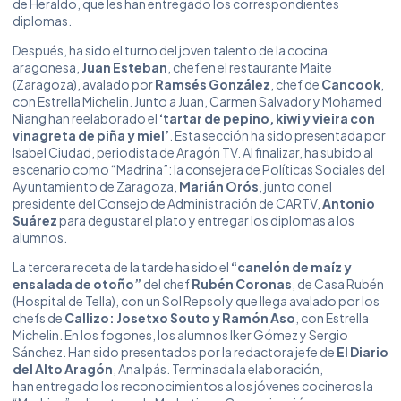
de Heraldo, que les han entregado los correspondientes
diplomas.
Después, ha sido el turno del joven talento de la cocina
aragonesa,
Juan Esteban
, chef en el restaurante Maite
(Zaragoza), avalado por
Ramsés González
, chef de
Cancook
,
con Estrella Michelin. Junto a Juan, Carmen Salvador y Mohamed
Niang han reelaborado el
‘tartar de pepino, kiwi y vieira con
vinagreta de piña y miel’
. Esta sección ha sido presentada por
Isabel Ciudad, periodista de Aragón TV. Al finalizar, ha subido al
escenario como “Madrina”: la consejera de Políticas Sociales del
Ayuntamiento de Zaragoza,
Marián Orós
, junto con el
presidente del Consejo de Administración de CARTV,
Antonio
Suárez
para degustar el plato y entregar los diplomas a los
alumnos.
La tercera receta de la tarde ha sido el
“canelón de maíz y
ensalada de otoño”
del chef
Rubén Coronas
, de Casa Rubén
(Hospital de Tella), con un Sol Repsol y que llega avalado por los
chefs de
Callizo: Josetxo Souto y Ramón Aso
, con Estrella
Michelin. En los fogones, los alumnos Iker Gómez y Sergio
Sánchez. Han sido presentados por la redactora jefe de
El Diario
del Alto Aragón
, Ana Ipás. Terminada la elaboración,
han entregado los reconocimientos a los jóvenes cocineros la