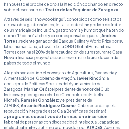
han puesto el broche de oro a la IX edición cocinando en directo
sobre el escenario del
Teatro de las Esquinas de Zaragoza
.
A través de seis “showcookings”, concebidos como seis actos
de una obra gastronómica, los asistentes han podido disfrutar
de un maridaje de inclusión, gastronomía y humor; que ha tenido
como “Padrino” al chef y ex corresponsal de guerra,
Andrés
Torres
, reciente ganador del Basque Culinary World Prize por su
labor humanitaria, a través de su ONG Global Humanitaria.
Torres destina el 20% de la recaudación de su restaurante Casa
Nova a financiar proyectos sociales en más de una docena de
países de todo el mundo.
A la gala han asistido el consejero de Agricultura, Ganadería y
Alimentación del Gobierno de Aragón,
Javier Rincón
; la
consejera de Políticas Sociales del Ayuntamiento de
Zaragoza,
Marían Orós
; el presidente de honor del Club
Inclucina y prestigioso chef de Cancook, con Estrella
Michelín,
Ramsés González
; y el presidente de
ATADES,
Antonio Rodríguez Cosme
. Cabe recordar que la
recaudación íntegra de esta Gala Benéfica se destinará
a
programas educativos de formación e inserción
laboral
de personas con discapacidad intelectual, capacidad
intelectual límite y autismo promovidos por
ATADES
. Además,