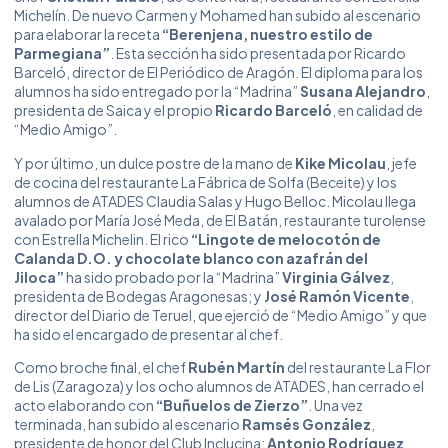
Michelín. De nuevo Carmen y Mohamed han subido al escenario
para elaborar la receta
“Berenjena, nuestro estilo de
Parmegiana”
. Esta sección ha sido presentada por Ricardo
Barceló, director de El Periódico de Aragón. El diploma para los
alumnos ha sido entregado por la “Madrina”
Susana Alejandro
,
presidenta de Saica y el propio
Ricardo Barceló
, en calidad de
“Medio Amigo”.
Y por último, un dulce postre de la mano de
Kike Micolau
, jefe
de cocina del restaurante La Fábrica de Solfa (Beceite) y los
alumnos de ATADES Claudia Salas y Hugo Belloc. Micolau llega
avalado por María José Meda, de El Batán, restaurante turolense
con Estrella Michelin. El rico
“Lingote de melocotón de
Calanda D.O. y chocolate blanco con azafrán del
Jiloca”
ha sido probado por la “Madrina”
Virginia Gálvez
,
presidenta de Bodegas Aragonesas; y
José Ramón Vicente
,
director del Diario de Teruel, que ejerció de “Medio Amigo” y que
ha sido el encargado de presentar al chef.
Como broche final, el chef
Rubén Martín
del restaurante La Flor
de Lis (Zaragoza) y los ocho alumnos de ATADES, han cerrado el
acto elaborando con
“Buñuelos de Zierzo”
. Una vez
terminada, han subido al escenario
Ramsés González
,
presidente de honor del Club Inclucina;
Antonio Rodríguez