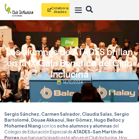
Colabora:
Atades
Blog
Los alumnos de ATADES brillan
en la IX Gala Benéfica del Club
Inclucina
16/12/2024
Sergio Sánchez, Carmen Salvador, Claudia Salas, Sergio
Bartolomé, Douae Akkaoui, Iker Gómez, Hugo Belloc y
Mohamed Niang
son los
ocho alumnos y alumnas
del
Colegio de Educación Especial de
ATADES-San Martín de
Porres
que han participado este año en el Club Inclucina. Hoy