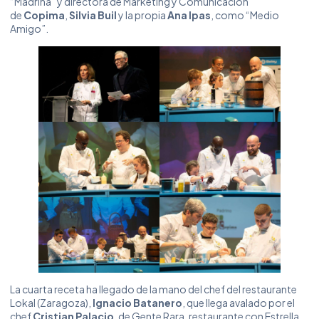
“Madrina” y directora de Marketing y Comunicación
de
Copima
,
Silvia Buil
y la propia
Ana Ipas
, como “Medio
Amigo”.
La cuarta receta ha llegado de la mano del chef del restaurante
Lokal (Zaragoza),
Ignacio Batanero
, que llega avalado por el
chef
Cristian Palacio
, de Gente Rara, restaurante con Estrella