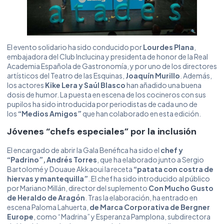
El evento solidario ha sido conducido por
Lourdes Plana
,
embajadora del Club Inclucina y presidenta de honor de la Real
Academia Española de Gastronomía, y por uno de los directores
artísticos del Teatro de las Esquinas,
Joaquín Murillo
. Además,
los actores
Kike Lera y Saúl Blasco
han añadido una buena
dosis de humor. La puesta en escena de los cocineros con sus
pupilos ha sido introducida por periodistas de cada uno de
los
“Medios Amigos”
que han colaborado en esta edición.
Jóvenes “chefs especiales” por la inclusión
El encargado de abrir la Gala Benéfica ha sido el
chef y
“Padrino”, Andrés Torres
, que ha elaborado junto a Sergio
Bartolomé y Douaue Akkaoui la receta
“patata con costra de
hiervas y mantequilla”
. El chef ha sido introducido al público
por Mariano Millán, director del suplemento
Con Mucho Gusto
de Heraldo de Aragón
. Tras la elaboración, ha entrado en
escena Paloma Lahuerta,
de Marca Corporativa de Bergner
Europe
, como “Madrina” y Esperanza Pamplona, subdirectora