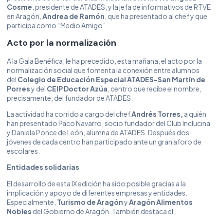
Cosme
, presidente de ATADES; y la jefa de informativos de RTVE
en Aragón,
Andrea de Ramón
, que ha presentado al chef y que
participa como “Medio Amigo”.
Acto por la normalización
A la Gala Benéfica, le ha precedido, esta mañana, el acto por la
normalización social que fomenta la conexión entre alumnos
del
Colegio de Educación Especial ATADES-San Martín de
Porres
y del
CEIP Doctor Azúa
, centro que recibe el nombre,
precisamente, del fundador de ATADES.
La actividad ha corrido a cargo del chef
Andrés Torres,
a quién
han presentado Paco Navarro, socio fundador del Club Inclucina
y Daniela Ponce de León, alumna de ATADES. Después dos
jóvenes de cada centro han participado ante un gran aforo de
escolares.
Entidades solidarias
El desarrollo de esta IX edición ha sido posible gracias a la
implicación y apoyo de diferentes empresas y entidades.
Especialmente,
Turismo de Aragón
y
Aragón Alimentos
Nobles
del Gobierno de Aragón. También destaca el