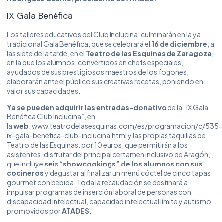
IX Gala Benéfica
Los talleres educativos del Club Inclucina, culminarán en la ya
tradicional Gala Benéfica, que se celebrará el
16 de diciembre
, a
las siete de la tarde, en el
Teatro de las Esquinas de Zaragoza
,
en la que los alumnos, convertidos en chefs especiales,
ayudados de sus prestigiosos maestros de los fogones,
elaborarán ante el público sus creativas recetas, poniendo en
valor sus capacidades.
Ya se pueden adquirir las entradas-donativo
de la “IX Gala
Benéfica Club Inclucina”, en
la
web
:
www.teatrodelasesquinas.com/es/programacion/c/535
ix-gala-benefica-club-inclucina.html
y las propias taquillas de
Teatro de las Esquinas. por 10 euros, que permitirán a los
asistentes, disfrutar del principal certamen inclusivo de Aragón,
que incluye
seis “showcookings” de los alumnos con sus
cocineros
y degustar al finalizar un menú cóctel de cinco tapas
gourmet con bebida. Toda la recaudación se destinará a
impulsar programas de inserción laboral de personas con
discapacidad intelectual, capacidad intelectual límite y autismo
promovidos por
ATADES
.