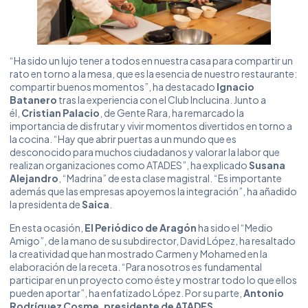
“Ha sido un lujo tener a todos en nuestra casa para compartir un
rato en torno a la mesa, que es la esencia de nuestro restaurante:
compartir buenos momentos”, ha destacado
Ignacio
Batanero
tras la experiencia con el Club Inclucina. Junto a
él,
Cristian Palacio
, de Gente Rara, ha remarcado la
importancia de disfrutar y vivir momentos divertidos en torno a
la cocina. “Hay que abrir puertas a un mundo que es
desconocido para muchos ciudadanos y valorar la labor que
realizan organizaciones como ATADES”, ha explicado
Susana
Alejandro
, “Madrina” de esta clase magistral. “Es importante
además que las empresas apoyemos la integración”, ha añadido
la presidenta de
Saica
.
En esta ocasión,
El Periódico de Aragón
ha sido el “Medio
Amigo”, de la mano de su subdirector, David López, ha resaltado
la creatividad que han mostrado Carmen y Mohamed en la
elaboración de la receta. “Para nosotros es fundamental
participar en un proyecto como éste y mostrar todo lo que ellos
pueden aportar”, ha enfatizado López. Por su parte,
Antonio
Rodríguez Cosme, presidente de ATADES.