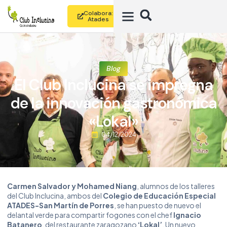
Colabora:
Atades
Blog
El Club Inclucina se impregna
de la innovación gastronómica
«Lokal»
04/12/2024
Carmen Salvador y Mohamed Niang
, alumnos de los talleres
del Club Inclucina, ambos del
Colegio de Educación Especial
ATADES-San Martín de Porres
, se han puesto de nuevo el
delantal verde para compartir fogones con el chef
Ignacio
Batanero
, del restaurante zaragozano
‘Lokal’
. Un nuevo