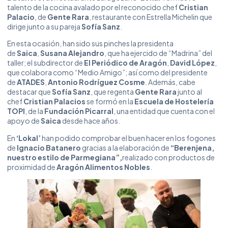
talento de la cocina avalado por el reconocido chef
Cristian
Palacio
, de
Gente Rara
, restaurante con Estrella Michelin que
dirige junto a su pareja
Sofía Sanz
.
En esta ocasión, han sido sus pinches la presidenta
de
Saica
,
Susana Alejandro
, que ha ejercido de “Madrina” del
taller; el subdirector de
El Periódico de Aragón
,
David López
,
que colabora como “Medio Amigo”; así como del presidente
de
ATADES
,
Antonio Rodríguez Cosme
. Además, cabe
destacar que
Sofía Sanz
, que regenta
Gente Rara
junto al
chef
Cristian Palacios
se formó en la
Escuela de Hostelería
TOPI
, de la
Fundación Picarral
, una entidad que cuenta con el
apoyo de
Saica
desde hace años.
En
‘Lokal’
han podido comprobar el buen hacer en los fogones
de
Ignacio Batanero
gracias a la elaboración de
“Berenjena,
nuestro estilo de Parmegiana”,
realizado con productos de
proximidad de
Aragón Alimentos Nobles
.