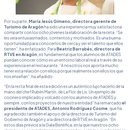
Por su parte,
María Jesús Gimeno, directora gerente de
Turismo de Aragón
ha sido una experiencia muy satisfactoria
compartir con los ocho jóvenes la elaboración de la receta. “Se
les veía entusiasmados, contentos y motivados. Es una buena
oportunidad para conocerlos de cerca y ver el talento que ellos
tienen”, ha enfatizado. Para
Beatriz Barrabés, directora de
RTVE en Aragón
, es fundamental que los alumnos de ATADES
puedan conocer cómo es un entorno laboral real a través de su
experiencia en el restaurante. “A nosotros nos aporta mucho
tener esta relación con ellos porque realmente son ellos los que
nos enseñan”, ha añadido.
“En la recta final de esta edición es un auténtico lujo hacerlo de la
mano del chef Rubén Martín, de La Flor de Lis. Un ejemplo de
cocinero implicado y volcado con los alumnos de ATADES y,
siempre, con los proyectos de nuestra entidad” ha remarcado
el
presidente de ATADES, Antonio Rodríguez Cosme
, que ha
agradecido también el apoyo de la directora de Turismo del
Gobierno de Aragón y a la directora de RTVE en Aragón. “En
estos días previos a la Gala Benéfica, en la que nuestros ocho