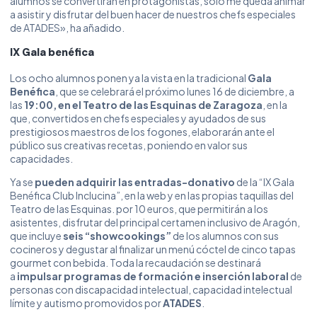
alumnos se convertirán en protagonistas, solo me queda animar
a asistir y disfrutar del buen hacer de nuestros chefs especiales
de ATADES», ha añadido.
IX Gala benéfica
Los ocho alumnos ponen ya la vista en la tradicional
Gala
Benéfica
, que se celebrará el próximo lunes 16 de diciembre, a
las
19:00, en el Teatro de las Esquinas de Zaragoza
, en la
que, convertidos en chefs especiales y ayudados de sus
prestigiosos maestros de los fogones, elaborarán ante el
público sus creativas recetas, poniendo en valor sus
capacidades.
Ya se
pueden adquirir las entradas-donativo
de la “IX Gala
Benéfica Club Inclucina”, en la
web
y en las propias taquillas del
Teatro de las Esquinas. por 10 euros, que permitirán a los
asistentes, disfrutar del principal certamen inclusivo de Aragón,
que incluye
seis “showcookings”
de los alumnos con sus
cocineros y degustar al finalizar un menú cóctel de cinco tapas
gourmet con bebida. Toda la recaudación se destinará
a
impulsar programas de formación e inserción laboral
de
personas con discapacidad intelectual, capacidad intelectual
límite y autismo promovidos por
ATADES
.