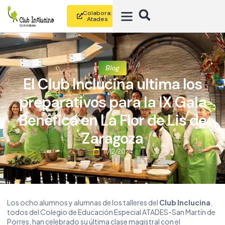
Colabora:
Atades
Blog
El Club Inclucina ultima los
preparativos para la IX Gala
Benéfica en La Flor de Lis de
Zaragoza
11/12/2024
Los ocho alumnos y alumnas de los talleres del
Club Inclucina
,
todos del Colegio de Educación Especial ATADES-San Martín de
Porres, han celebrado su última clase magistral con el