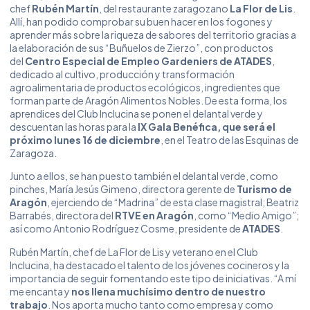
chef
Rubén Martín
, del restaurante zaragozano
La Flor de Lis
.
Allí, han podido comprobar su buen hacer en los fogones y
aprender más sobre la riqueza de sabores del territorio gracias a
la elaboración de sus “Buñuelos de Zierzo”, con productos
del
Centro Especial de Empleo Gardeniers de ATADES
,
dedicado al cultivo, producción y transformación
agroalimentaria de productos ecológicos, ingredientes que
forman parte de Aragón Alimentos Nobles. De esta forma, los
aprendices del Club Inclucina se ponen el delantal verde y
descuentan las horas para la
IX Gala Benéfica, que será el
próximo lunes 16 de diciembre
, en el Teatro de las Esquinas de
Zaragoza.
Junto a ellos, se han puesto también el delantal verde, como
pinches, María Jesús Gimeno, directora gerente de
Turismo de
Aragón
, ejerciendo de “Madrina” de esta clase magistral; Beatriz
Barrabés, directora del
RTVE en Aragón
, como “Medio Amigo”;
así como Antonio Rodríguez Cosme, presidente de
ATADES
.
Rubén Martín, chef de La Flor de Lis y veterano en el Club
Inclucina, ha destacado el talento de los jóvenes cocineros y la
importancia de seguir fomentando este tipo de iniciativas. “A mí
me encanta y
nos llena muchísimo dentro de nuestro
trabajo
. Nos aporta mucho tanto como empresa y como