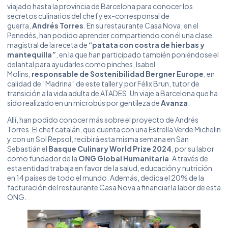
viajado hasta la provincia de Barcelona para conocer los
secretos culinarios del chef y ex-corresponsal de
guerra,
Andrés Torres
. En su restaurante Casa Nova, en el
Penedés, han podido aprender compartiendo con él una clase
magistral de la receta de
“patata con costra de hierbas y
mantequilla”
, en la que han participado también poniéndose el
delantal para ayudarles como pinches, Isabel
Molins,
responsable de Sostenibilidad Bergner Europe
, en
calidad de “Madrina” de este taller y por Félix Brun, tutor de
transición a la vida adulta de ATADES. Un viaje a Barcelona que ha
sido realizado en un microbús por gentileza de
Avanza
.
Allí, han podido conocer más sobre el proyecto de Andrés
Torres. El chef catalán, que cuenta con una Estrella Verde Michelin
y con un Sol Repsol, recibirá esta misma semana en San
Sebastián el
Basque Culinary World Prize 2024
, por su labor
como fundador de la
ONG Global Humanitaria
. A través de
esta entidad trabaja en favor de la salud, educación y nutrición
en 14 países de todo el mundo. Además, dedica el 20% de la
facturación del restaurante Casa Nova a financiar la labor de esta
ONG.