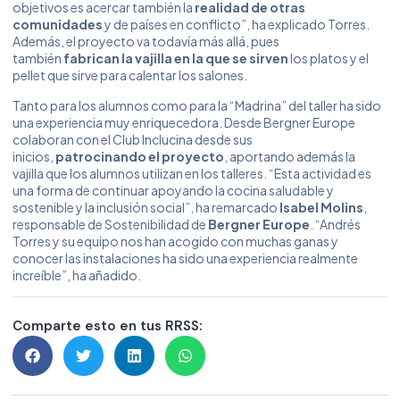
objetivos es acercar también la
realidad de otras
comunidades
y de países en conflicto”, ha explicado Torres.
Además, el proyecto va todavía más allá, pues
también
fabrican la vajilla en la que se sirven
los platos y el
pellet que sirve para calentar los salones.
Tanto para los alumnos como para la “Madrina” del taller ha sido
una experiencia muy enriquecedora. Desde Bergner Europe
colaboran con el Club Inclucina desde sus
inicios,
patrocinando el proyecto
, aportando además la
vajilla que los alumnos utilizan en los talleres. “Esta actividad es
una forma de continuar apoyando la cocina saludable y
sostenible y la inclusión social”, ha remarcado
Isabel Molins
,
responsable de Sostenibilidad de
Bergner Europe
. “Andrés
Torres y su equipo nos han acogido con muchas ganas y
conocer las instalaciones ha sido una experiencia realmente
increíble”, ha añadido.
Comparte esto en tus RRSS: