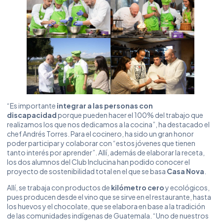
“Es importante
integrar a las personas con
discapacidad
porque pueden hacer el 100% del trabajo que
realizamos los que nos dedicamos a la cocina”, ha destacado el
chef Andrés Torres. Para el cocinero, ha sido un gran honor
poder participar y colaborar con “estos jóvenes que tienen
tanto interés por aprender”. Allí, además de elaborar la receta,
los dos alumnos del Club Inclucina han podido conocer el
proyecto de sostenibilidad total en el que se basa
Casa Nova
.
Allí, se trabaja con productos de
kilómetro cero
y ecológicos,
pues producen desde el vino que se sirve en el restaurante, hasta
los huevos y el chocolate, que se elabora en base a la tradición
de las comunidades indígenas de Guatemala. “Uno de nuestros