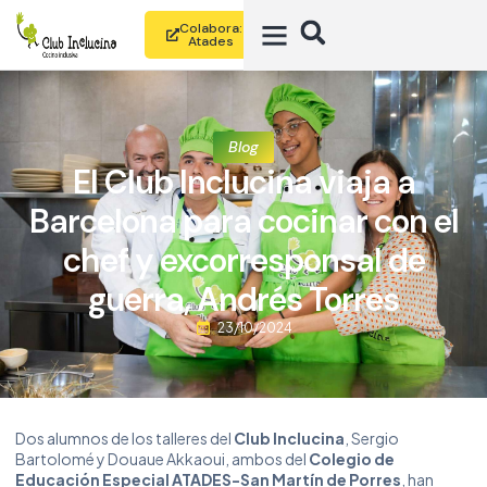
Colabora:
Atades
Blog
El Club Inclucina viaja a
Barcelona para cocinar con el
chef y excorresponsal de
guerra, Andrés Torres
23/10/2024
Dos alumnos de los talleres del
Club Inclucina
, Sergio
Bartolomé y Douaue Akkaoui, ambos del
Colegio de
Educación Especial ATADES-San Martín de Porres
, han